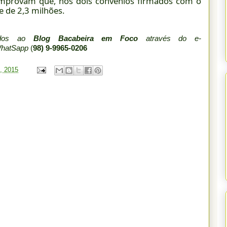
provam que, nos dois convênios firmados com o
 de 2,3 milhões.
iados ao
Blog Bacabeira em Foco
através do e-
WhatSapp
(
98) 9-9965-0206
7, 2015