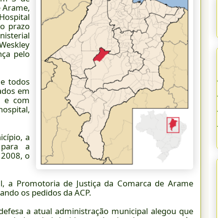
e Arame,
Hospital
no prazo
isterial
 Weskley
nça pelo
de todos
tados em
ia e com
ospital,
cípio, a
 para a
 2008, o
ial, a Promotoria de Justiça da Comarca de Arame
rando os pedidos da ACP.
defesa a atual administração municipal alegou que