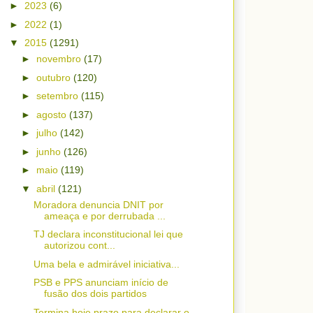
►
2023
(6)
►
2022
(1)
▼
2015
(1291)
►
novembro
(17)
►
outubro
(120)
►
setembro
(115)
►
agosto
(137)
►
julho
(142)
►
junho
(126)
►
maio
(119)
▼
abril
(121)
Moradora denuncia DNIT por
ameaça e por derrubada ...
TJ declara inconstitucional lei que
autorizou cont...
Uma bela e admirável iniciativa...
PSB e PPS anunciam início de
fusão dos dois partidos
Termina hoje prazo para declarar o