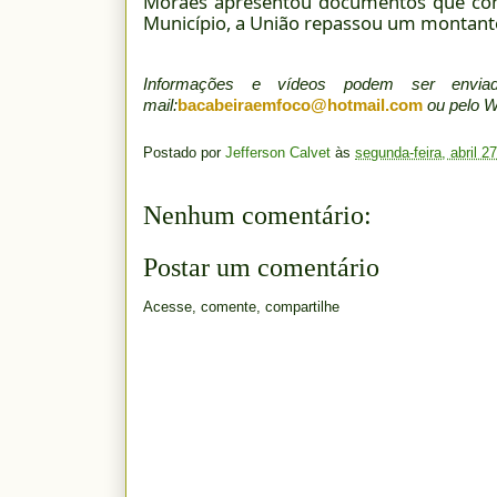
Moraes apresentou documentos que com
Município, a União repassou um montante
Informações e vídeos podem ser env
mail:
bacabeiraemfoco@hotmail.com
ou pelo 
Postado por
Jefferson Calvet
às
segunda-feira, abril 2
Nenhum comentário:
Postar um comentário
Acesse, comente, compartilhe