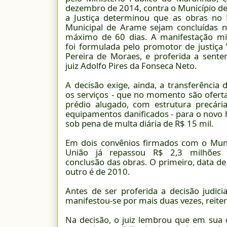
dezembro de 2014, contra o Município d
a Justiça determinou que as obras no 
Municipal de Arame sejam concluídas 
máximo de 60 dias. A manifestação min
foi formulada pelo promotor de justiça
Pereira de Moraes, e proferida a sente
juiz Adolfo Pires da Fonseca Neto.
A decisão exige, ainda, a transferência 
os serviços - que no momento são ofer
prédio alugado, com estrutura precár
equipamentos danificados - para o novo h
sob pena de multa diária de R$ 15 mil.
Em dois convênios firmados com o Muni
União já repassou R$ 2,3 milhões
conclusão das obras. O primeiro, data de
outro é de 2010.
Antes de ser proferida a decisão judic
manifestou-se por mais duas vezes, reite
Na decisão, o juiz lembrou que em sua 