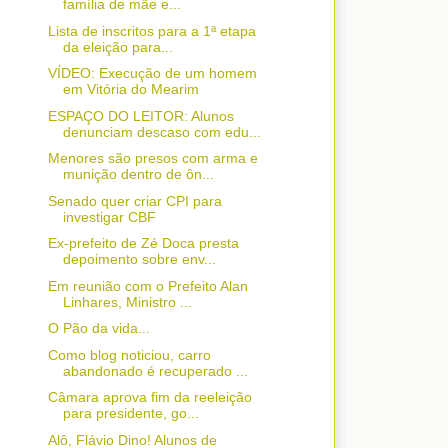
família de mãe e...
Lista de inscritos para a 1ª etapa
da eleição para...
VÍDEO: Execução de um homem
em Vitória do Mearim
ESPAÇO DO LEITOR: Alunos
denunciam descaso com edu...
Menores são presos com arma e
munição dentro de ôn...
Senado quer criar CPI para
investigar CBF
Ex-prefeito de Zé Doca presta
depoimento sobre env...
Em reunião com o Prefeito Alan
Linhares, Ministro ...
O Pão da vida...
Como blog noticiou, carro
abandonado é recuperado ...
Câmara aprova fim da reeleição
para presidente, go...
Alô, Flávio Dino! Alunos de