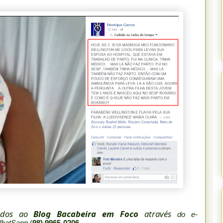
iados ao
Blog Bacabeira em Foco
através
do e-
WhatSapp
(
98) 9965-0206