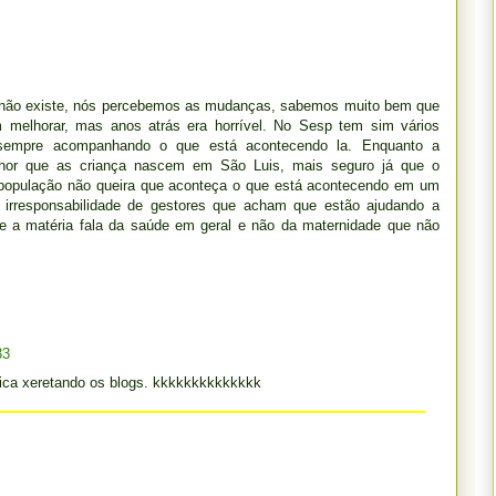
e não existe, nós percebemos as mudanças, sabemos muito bem que
m melhorar, mas anos atrás era horrível. No Sesp tem sim vários
 sempre acompanhando o que está acontecendo la. Enquanto a
hor que as criança nascem em São Luis, mais seguro já que o
 a população não queira que aconteça o que está acontecendo em um
 irresponsabilidade de gestores que acham que estão ajudando a
que a matéria fala da saúde em geral e não da maternidade que não
33
fica xeretando os blogs. kkkkkkkkkkkkkk