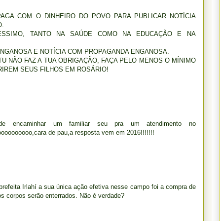
PAGA COM O DINHEIRO DO POVO PARA PUBLICAR NOTÍCIA
O.
ÉSSIMO, TANTO NA SAÚDE COMO NA EDUCAÇÃO E NA
ENGANOSA E NOTÍCIA COM PROPAGANDA ENGANOSA.
 TU NÃO FAZ A TUA OBRIGAÇÃO, FAÇA PELO MENOS O MÍNIMO
RIREM SEUS FILHOS EM ROSÁRIO!
de encaminhar um familiar seu pra um atendimento no
oooooooo,cara de pau,a resposta vem em 2016!!!!!!!
efeita Irlahí a sua única ação efetiva nesse campo foi a compra de
s corpos serão enterrados. Não é verdade?