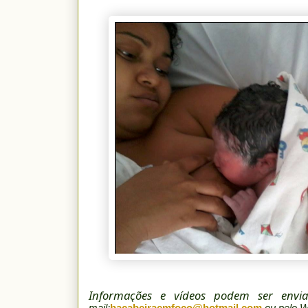
Informações e vídeos podem ser env
mail:
bacabeiraemfoco@hotmail.com
ou pelo 