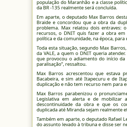
população do Maranhão e a classe políti
da BR -135 realmente será concluída.
Em aparte, o deputado Max Barros dest
Braide e concordou que a obra da dup
problema. Max relatou dois entraves: o
recursos, o DNIT quis fazer a obra em
política e da comunidade, na época, para 
Toda esta situação, segundo Max Barros, 
da VALE, a quem o DNIT queria atender. 
que provocou o adiamento do início da
paralisação”, ressaltou.
Max Barros acrescentou que estava pr
Bacabeira, e sim até Itapecuru e de Ita
duplicação e não tem recurso nem para e
Max Barros parabenizou o pronunciame
Legislativa em alerta e de mobiliza
descontinuidade da obra e que os co
duplicada até Miranda sejam realmente ef
Também em aparte, o deputado Rafael Lei
do assunto levado à tribuna e disse ser 