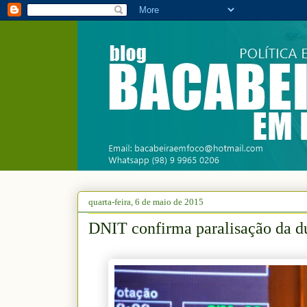
quarta-feira, 6 de maio de 2015
DNIT confirma paralisação da d