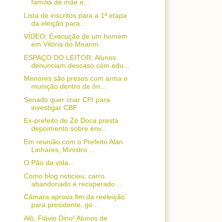
família de mãe e...
Lista de inscritos para a 1ª etapa
da eleição para...
VÍDEO: Execução de um homem
em Vitória do Mearim
ESPAÇO DO LEITOR: Alunos
denunciam descaso com edu...
Menores são presos com arma e
munição dentro de ôn...
Senado quer criar CPI para
investigar CBF
Ex-prefeito de Zé Doca presta
depoimento sobre env...
Em reunião com o Prefeito Alan
Linhares, Ministro ...
O Pão da vida...
Como blog noticiou, carro
abandonado é recuperado ...
Câmara aprova fim da reeleição
para presidente, go...
Alô, Flávio Dino! Alunos de