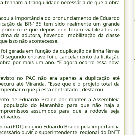
ca tenham a tranquilidade necessária de que a obra
acou a importância do pronunciamento de Eduardo
licação da BR-135 tem sido realmente um grande
 primeiro é que depois que foram viabilizados os
 cima da adutora, havendo mobilização da classe
que isso não acontecesse.
foi gerada em função da duplicação da linha férrea
O segundo entrave foi o cancelamento da licitação
 obra por mais um ano. “E agora ocorre essa nova
evisto no PAC não era apenas a duplicação até
pecuru até Miranda. “Esse que é o projeto total da
mpenhar o que já está contratado”, destacou.
nto de Eduardo Braide por manter a Assembleia
r a população do Maranhão para que não haja a
mpromissos assumidos para que a rodovia seja
etivados.
toa (PDT) elogiou Eduardo Braide pela importância
necessário ouvir o superintendente regional do DNIT