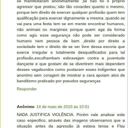
se manifestaram anonimamente ,se não foi o próprio
agressor que postou,´são tão covardes quanto o mesmo,
porque tem direito de exercer qualquer profissão quem tem
qualificação para exercer dignamente a mesma ,quando se
vai para uma festa tem se em mente encontrar humanos,
não animais ou marginais porque quem age da forma
como agiu esse segurança não pode ser considerado
humano nem pessoa de bem ,direito por direito a
sociedade tem o direito de se ver livre dessa escoria que
exerce irregular e totalmente desqualificados para tal
profissão,esculhambam esbravejam contra a juventude
dançante e que gostam de se divertirem mais dependem
desses vagabundos como postaram esses indigentes que
anonimo sem coragem de mostrar a cara apoiam atos de
banditismo praticado por pseudos seguranças
Responder
Anônimo
14 de maio de 2015 às 10:01
NADA JUSTIFICA VIOLÊNCIA. Porém vale analisar este
caso especifico, através das imagens observamos que a
situação antes da agressão já estava tensa e Flay