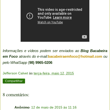
Informações e vídeos podem ser enviados ao
Blog Bacabeira
em Foco
através do e-mail:
bacabeiraemfoco@hotmail.com
ou
pelo WhatSapp
(
98) 9965-0206
Jefferson Calvet
às
terça-feira, maio 12, 2015
Compartilhar
8 comentários:
Anônimo
12 de maio de 2015 às 11:16