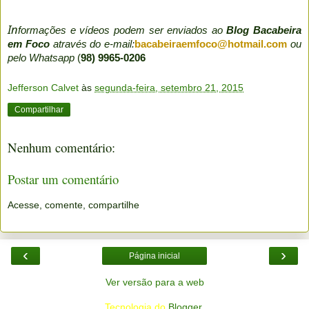
In
formações e vídeos podem ser enviados ao
Blog Bacabeira
em Foco
através do e-mail:
bacabeiraemfoco@hotmail.com
ou
pelo Whatsapp
(
98) 9965-0206
Jefferson Calvet
às
segunda-feira, setembro 21, 2015
Compartilhar
Nenhum comentário:
Postar um comentário
Acesse, comente, compartilhe
‹
›
Página inicial
Ver versão para a web
Tecnologia do
Blogger
.