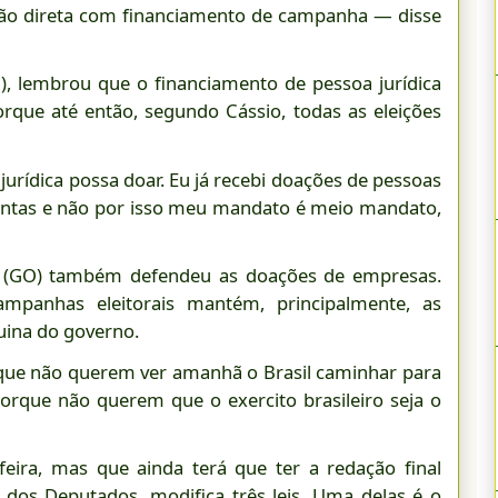
ação direta com financiamento de campanha — disse
), lembrou que o financiamento de pessoa jurídica
rque até então, segundo Cássio, todas as eleições
ídica possa doar. Eu já recebi doações de pessoas
contas e não por isso meu mandato é meio mandato,
o (GO) também defendeu as doações de empresas.
campanhas eleitorais mantém, principalmente, as
uina do governo.
ue não querem ver amanhã o Brasil caminhar para
rque não querem que o exercito brasileiro seja o
eira, mas que ainda terá que ter a redação final
dos Deputados, modifica três leis. Uma delas é o