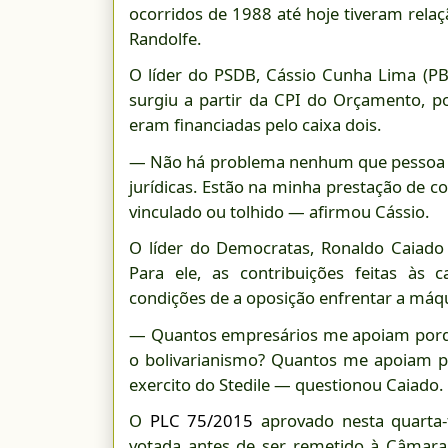
ocorridos de 1988 até hoje tiveram rel
Randolfe.
O líder do PSDB, Cássio Cunha Lima (PB
surgiu a partir da CPI do Orçamento, po
eram financiadas pelo caixa dois.
— Não há problema nenhum que pessoa jur
jurídicas. Estão na minha prestação de 
vinculado ou tolhido — afirmou Cássio.
O líder do Democratas, Ronaldo Caiad
Para ele, as contribuições feitas às 
condições de a oposição enfrentar a máq
— Quantos empresários me apoiam porq
o bolivarianismo? Quantos me apoiam po
exercito do Stedile — questionou Caiado.
O
PLC 75/2015
aprovado nesta quarta-f
votada antes de ser remetido à Câmara 