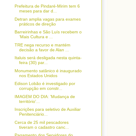
Prefeitura de Pindaré-Mirim tem 6
meses para dar d...
Detran amplia vagas para exames
práticos de direção
Barreirinhas e São Luís recebem o
‘Mais Cultura e ...
TRE nega recurso e mantém
decisão a favor de Alan ...
Italuis será desligada nesta quinta-
feira (30) par...
Monumento satânico é inaugurado
nos Estados Unidos
Edison Lobão é investigado por
corrupção em constr...
IMAGEM DO DIA: 'Mudança de
território'...
Inscrições para seletivo de Auxiliar
Penitenciário...
Cerca de 25 mil pescadores
tiveram o cadastro canc...
Pagamento dos Servidores do