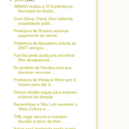
SEMAS realiza a IX Conferência
Municipal de Assist...
Com Dilma, Flávio Dino defende
estabilidade políti...
Prefeitura de Rosário autoriza
pagamento de servid...
Prefeitura de Bacabeira solicita ao
DNIT serviços ...
Família pede ajuda pra encontrar
filho desaparecid...
Ex-prefeito de Penalva terá que
devolver recursos ...
Prefeitura de Pindaré-Mirim tem 6
meses para dar d...
Detran amplia vagas para exames
práticos de direção
Barreirinhas e São Luís recebem o
‘Mais Cultura e ...
TRE nega recurso e mantém
decisão a favor de Alan ...
Italuis será desligada nesta quinta-