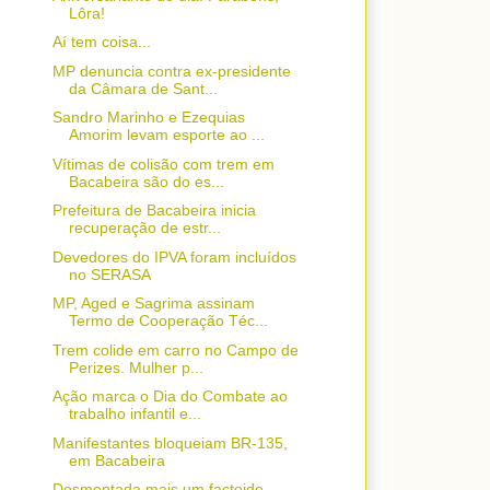
Lôra!
Aí tem coisa...
MP denuncia contra ex-presidente
da Câmara de Sant...
Sandro Marinho e Ezequias
Amorim levam esporte ao ...
Vítimas de colisão com trem em
Bacabeira são do es...
Prefeitura de Bacabeira inicia
recuperação de estr...
Devedores do IPVA foram incluídos
no SERASA
MP, Aged e Sagrima assinam
Termo de Cooperação Téc...
Trem colide em carro no Campo de
Perizes. Mulher p...
Ação marca o Dia do Combate ao
trabalho infantil e...
Manifestantes bloqueiam BR-135,
em Bacabeira
Desmontada mais um factoide