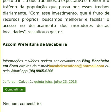
perto o início dos trabalhos, a expectativa é melhorar o
tráfego da população que passa por esses trechos
diariamente. “Com esse investimento, que é fruto de
recursos próprios, buscamos melhorar e facilitar o
acesso no deslocamento dos moradores destas
localidades”, ressaltou o gestor.
Ascom Prefeitura de Bacabeira
Informações e vídeos podem ser enviados ao
Blog Bacabeira
em Foco
através do e-mail:
bacabeiraemfoco@hotmail.com
ou
pelo WhatSapp
(
98) 9965-0206
Jefferson Calvet
às
quinta-feira, julho 23, 2015
Compartilhar
Nenhum comentário: