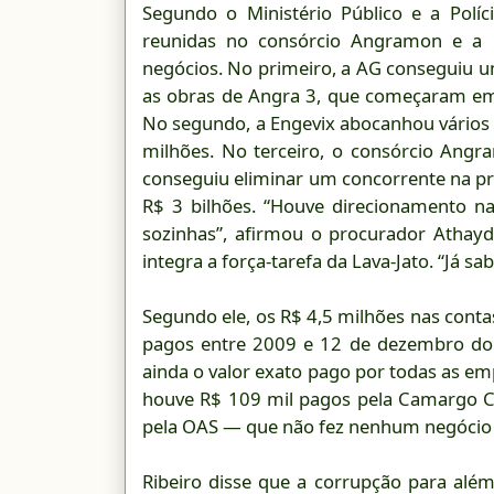
Segundo o Ministério Público e a Políci
reunidas no consórcio Angramon e a 
negócios. No primeiro, a AG conseguiu u
as obras de Angra 3, que começaram e
No segundo, a Engevix abocanhou vários
milhões. No terceiro, o consórcio Ang
conseguiu eliminar um concorrente na pr
R$ 3 bilhões. “Houve direcionamento n
sozinhas”, afirmou o procurador Athayde
integra a força-tarefa da Lava-Jato. “Já 
Segundo ele, os R$ 4,5 milhões nas cont
pagos entre 2009 e 12 de dezembro do 
ainda o valor exato pago por todas as e
houve R$ 109 mil pagos pela Camargo Co
pela OAS — que não fez nenhum negócio 
Ribeiro disse que a corrupção para alé