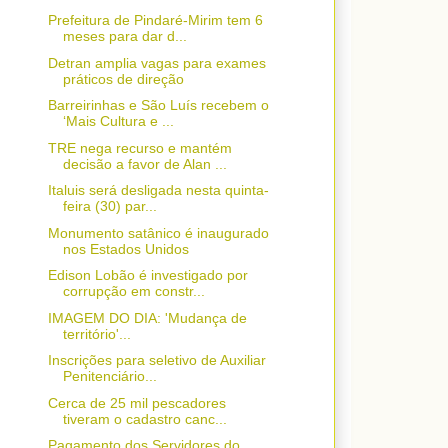
Prefeitura de Pindaré-Mirim tem 6
meses para dar d...
Detran amplia vagas para exames
práticos de direção
Barreirinhas e São Luís recebem o
‘Mais Cultura e ...
TRE nega recurso e mantém
decisão a favor de Alan ...
Italuis será desligada nesta quinta-
feira (30) par...
Monumento satânico é inaugurado
nos Estados Unidos
Edison Lobão é investigado por
corrupção em constr...
IMAGEM DO DIA: 'Mudança de
território'...
Inscrições para seletivo de Auxiliar
Penitenciário...
Cerca de 25 mil pescadores
tiveram o cadastro canc...
Pagamento dos Servidores do