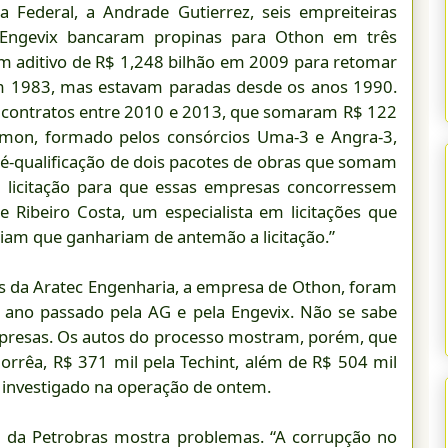
a Federal, a Andrade Gutierrez, seis empreiteiras
Engevix bancaram propinas para Othon em três
m aditivo de R$ 1,248 bilhão em 2009 para retomar
m 1983, mas estavam paradas desde os anos 1990.
 contratos entre 2010 e 2013, que somaram R$ 122
ramon, formado pelos consórcios Uma-3 e Angra-3,
é-qualificação de dois pacotes de obras que somam
a licitação para que essas empresas concorressem
 Ribeiro Costa, um especialista em licitações que
sabiam que ganhariam de antemão a licitação.”
as da Aratec Engenharia, a empresa de Othon, foram
ano passado pela AG e pela Engevix. Não se sabe
mpresas. Os autos do processo mostram, porém, que
rrêa, R$ 371 mil pela Techint, além de R$ 504 mil
investigado na operação de ontem.
m da Petrobras mostra problemas. “A corrupção no